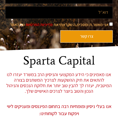
אני מאשר.ת ומסכימ.ה שקראתי את
מדיניות הפרטיות
של האתר
צרו קשר
Sparta Capital
אנו מאמינים כי הידע המקצועי והניסיון הרב במשרד יעזרו לנו
להתאים את תיק ההשקעות לצרכיך המשתנים בצורה
המיטבית, יעזרו לך להבין טוב יותר את חלוקת הנכסים והניהול
הנכון והטוב ביוצר לצרכים האישיים שלך.
אנו בעלי ניסיון ומומחיות רבה בתחום הפיננסים ומעניקים ליווי
ויפקוח עבור לקוחותינו: