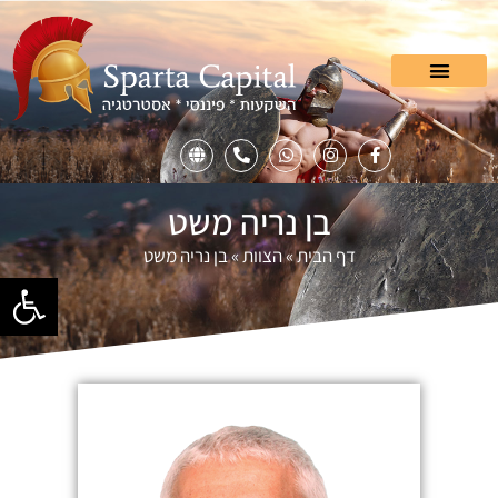
בן נריה משט
דף הבית
»
הצוות
»
בן נריה משט
פתח סרגל