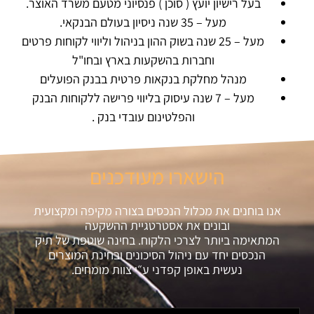
בעל רישיון יועץ ( סוכן ) פנסיוני מטעם משרד האוצר.
מעל – 35 שנה ניסיון בעולם הבנקאי.
מעל – 25 שנה בשוק ההון בניהול וליווי לקוחות פרטים
וחברות בהשקעות בארץ ובחו"ל
מנהל מחלקת בנקאות פרטית בבנק הפועלים
מעל – 7 שנה עיסוק בליווי פרישה ללקוחות הבנק
והפלטינום עובדי בנק .
הישארו מעודכנים
אנו בוחנים את מכלול הנכסים בצורה מקיפה ומקצועית
ובונים את אסטרטגיית ההשקעה
המתאימה ביותר לצרכי הלקוח. בחינה שוטפת של תיק
הנכסים יחד עם ניהול הסיכונים ובחינת המוצרים
נעשית באופן קפדני ע״י צוות מומחים.