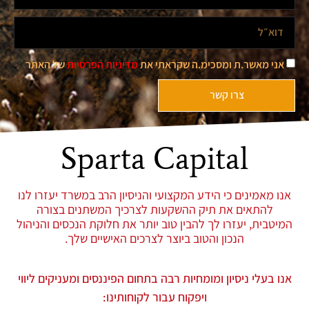
אני מאשר.ת ומסכימ.ה שקראתי את
מדיניות הפרטיות
של האתר
צרו קשר
Sparta Capital
אנו מאמינים כי הידע המקצועי והניסיון הרב במשרד יעזרו לנו
להתאים את תיק ההשקעות לצרכיך המשתנים בצורה
המיטבית, יעזרו לך להבין טוב יותר את חלוקת הנכסים והניהול
הנכון והטוב ביוצר לצרכים האישיים שלך.
אנו בעלי ניסיון ומומחיות רבה בתחום הפיננסים ומעניקים ליווי
ויפקוח עבור לקוחותינו: