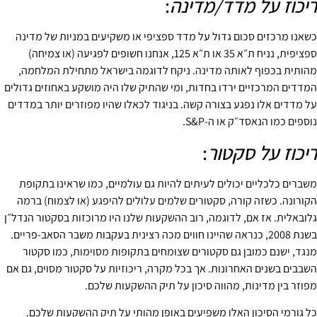
ריכוז על מדד/מדינה
:
כשאנו מרכזים סכום גדול על מדד ספציפי או משקיעים במניות של מדינה
ספציפית, נניח ת״א 35 או ת״א 125, אנחנו חשופים לפגיעה (או צמיחה)
מהותית בכפוף לאותה מדינה. ניקח לדוגמה בישראל מתחילת המלחמה,
המדדים המרכזיים ירדו בחדות, ומי שהתיק שלו היה מושקע באחוזים גדולים
על מדדים אלו נפגע בצורה קשה. בניגוד לכאלו שהיו מפוזרים יותר במדדים
נוספים כמו הנאסד״ק או ה-S&P.
ריכוז על סקטור
:
משברים כלכליים יכולים לעיתים להיות גם עולמיים, כמו שראינו בתקופת
הקורונה. כשזה קורה, סקטורים שלמים עלולים להיפגע (או לצמוח) ברמה
גלובאלית. אז אם, לדוגמה, רוב ההשקעות שלנו היו מרוכזות בסקטור הנדל״ן
בשנת 2008, כנראה שהיינו חווים מכה רצינית בעקבות משבר הסאב-פריים.
מנגד, ישנם כמובן גם סקטורים שצומחים בתקופות מסוימות, כמו סקטור
השבבים בשנים האחרונות. אך בכל מקרה, ריכוזיות על סקטור מסוים, גם אם
מפוזר בין מדינות, מהווה סיכון על תיק ההשקעות שלכם.
כל גורמי הסיכון האלו משפיעים באופן מהותי על תיק ההשקעות שלכם.