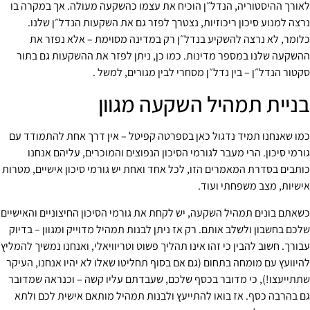
לאורך ההיסטוריה, הנדל״ן הוכיח את עצמו כהשקעה מעולה. אך במקרה בו
נרצה למנוע סיכון ריכוזיות, נצטרך לפזר גם את השקעות הנדל״ן שלנו.
כלומר, לא נרצה להשקיע בנדל״ן רק במדינה מסוימת – אלא נפזר את
ההשקעה שלנו במספר מדינות. כמו כן, ניתן לפזר את ההשקעות גם בתור
סקטור הנדל״ן – בין נדל״ן מסחרי לבין מגורים, למשל .
בניית תמהיל השקעה מגוון
כמו שאנחנו תמיד נדגול כאן בספרטה קפיטל – אין דרך אחת להתמודד עם
גורמי סיכון. הרי מעבר לגורמי הסיכון הנפוצים והמוכרים, עליהם אנחנו
כותבים בסדרת המאמרים הזו, לכל אחד ואחת יש גורמי סיכון אישיים, מטרות
אישיות, מצב משפחתי ועוד.
כשאתם בונים תמהיל השקעה, יש לקחת את גורמי הסיכון החיצוניים והאישיים
שלכם בחשבון ולשלב אותם. רק אז ניתן לבנות תמהיל מדוייק ומגוון – בדיוק
עבורך. חשוב להבין כי זהו אינו תהליך פשוט וטריוויאלי, ואנחנו נמשיך להמליץ
להיוועץ עם מומחה בתחום (גם אם בסוף תחליטו שאלו לא יהיו אנחנו, העיקר
שתתייעצו!), כי מדובר בכסף שלכם, שעבדתם עליו קשה – וכנראה שמדובר
גם בהרבה כסף. אז בואו להתייעץ ולבנות תמהיל מותאם אישית לכם ולתא