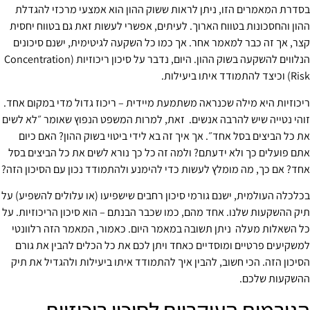
בסדרת המאמרים הזו, ניתן לראות ששוק ההון הוא אמצעי מרכזי להגדלת
ההון והחסכונות בטווח הארוך. לעיתים, אפשרי לעשות זאת גם בטווח יחסית
קצר, אך זה כבר למאמר אחר. אך כמו כל השקעה לגיטימית, ישנם סיכונים
הנלווים להשקעה בשוק ההון. היום, נדבר על סיכון ריכוזיות (Concentration
Risk) וכיצד להתמודד איתו ביעילות.
ריכוזיות היא מילה שכנראה משתמעת מיידית – ריכוז גדול מדי במקום אחד.
זוהי נטייה שיש להרבה אנשים. זאת, למרות המשפט הנפוץ שאומר ״לא לשים
את כל הביצים בסל אחד״. אך איך זה בא לידי ביטוי בשוק ההון? האם כיום
אתם פועלים כך ולא ידעתם? ולמה זה כל כך נורא לשים את כל הביצים בסל
אחד? אם כך, מה מומלץ לעשות כדי להימנע ולהתמודד נכון עם הסיכון הזה?
בכלכלה העולמית, ישנם גורמי סיכון רחבים שישפיעו (או עלולים להשפיע) על
תיק ההשקעות שלנו. אחד מהם, כמו שכבר הבנתם – הוא סיכון הריכוזיות. על
כל השאלות מעלה ניתן תשובה במאמר היום. כאמור, המאמר הזה רלוונטי
למשקיעים פרטיים ומוסדיים כאחד ויתן לכם את כל הכלים להבין את גורם
הסיכון הזה. הכי חשוב, להבין איך להתמודד איתו ביעילות ולהגדיל את תיק
ההשקעות שלכם.