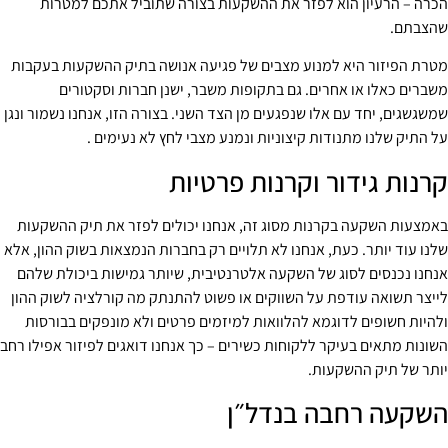
הכרה – הרעיון הוא לפזר את ההשקעות בצורה שתוביל אתכם למטרות
שהצבתם.
מטרת הפיזור היא למנוע מצבים של פגיעה אנושה בתיק ההשקעות בעקבות
משברים כאלו או אחרים. גם בתקופות משבר, ישנן חברות וסקטורים
שמשגשגים, יחד עם אלו שנפגעים מן הצד השני. בצורה הזו, אנחנו נשמור ונגן
על התיק שלנו מתנודות קיצוניות ונמנע מצבי לחץ לא נעימים .
קרנות גידור וקרנות פרטיות
באמצעות השקעה בקרנות מסוג זה, אנחנו יכולים לפזר את תיק ההשקעות
שלנו עוד יותר. כעת, אנחנו לא תלויים רק בחברות הנמצאות בשוק ההון, אלא
אנחנו נכנסים לסוג של השקעה אלטרנטיבית, שיותר גמישות ביכולת שלהם
לייצר תשואה עודפת על השווקים או פשוט להתנתק מה קורלציה לשוק ההון
ולהיות חשופים לדוגמא להלוואות למיזמים פרטים ולא מונפקים בבורסות
השונות מתאים בעיקר ללקוחות כשירים – כך אנחנו דואגים לפיזור אפילו רחב
יותר של תיק ההשקעות.
השקעה רחבה בנדל״ן