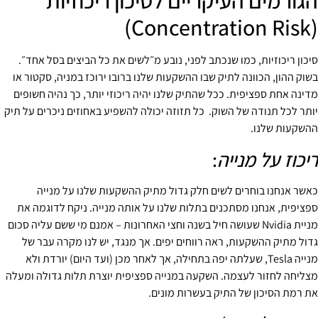
הגורמים העיקריים לסיכון ריכוזיות
(Concentration Risk)
סיכון ריכוזיות, כמו שנכתב לפני, נובע מ״לשים את כל הביצים בסל אחד״.
בשוק ההון, הכוונה לתיק שבו ההשקעות שלנו ברובו ירוכז במניה, סקטור או
מדינה אחת ספציפית. ככל שהתיק שלנו יהיה ריכוזי יותר, כך נהיה חשופים
יותר לכל תנודה של השוק. כל תזוזה יכולה להשפיע באחוזים ניכרים על תיק
ההשקעות שלנו.
ריכוז על מנייה
:
כאשר אנחנו בוחרים לשים חלק גדול מתיק ההשקעות שלנו על מנייה
ספציפית, אנחנו מסתכנים בתלות שלנו על אותה מנייה. ניקח לדוגמה את
מניית Nvidia שעושה חיל בשנה וחצי האחרונות – אמנם מי ששם עליה סכום
גדול מתיק ההשקעות, ראה רווחים יפים. אך מנגד, יש לנו מקרה עבר של
מנייה Tesla, שעלתה יפה בתחילה, אך לאחר מכן (ועד היום) יורדת ולא
מצליחה לחזור לעצמה. השקעה במנייה ספציפית יוצרת תלות גדולה ומעלה
את רמת הסיכון של התיק בעשרות מונים.