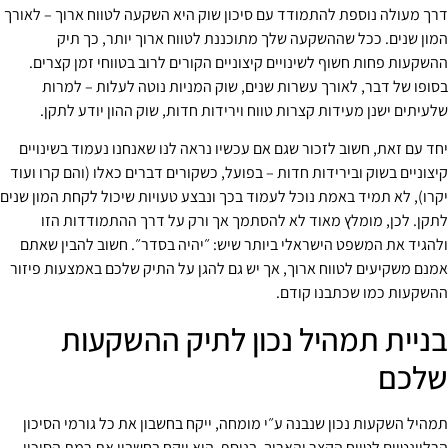
דרך מעולה נוספת להתמודד עם סיכון שוק היא השקעה לטווח ארוך – לאורך
המון שנים. ככל שההשקעה שלך מתוכננת לטווח ארוך יותר, כך תיק
ההשקעות פחות חשוף לשינויים קיצוניים הקורים לרוב בטווחי זמן קצרים.
בסופו של דבר, לאורך עשרות שנים, שוק המניות נוטה לעלות – למרות
שלעיתים ישנן מעידות קצרות טווח וירידות חדות, שוק ההון יודע לתקן.
יחד עם זאת, חשוב לזכור שגם אם עכשיו נראה לנו שאנחנו נעמוד בשינויים
קיצוניים בשוק ובירידות חדות – בפועל, כשקורים דברים כאלו (והם קרו ועוד
יקרו), לא תמיד באמת נוכל לעמוד בכך ונבצע טעויות שיכול לקחת המון שנים
לתקן. לכן, מומלץ מאוד לא להסתמך אך ורק על דרך ההתמודדות הזו
ולהגיד את המשפט הישראלי ביותר שיש: ״יהיה בסדר״. חשוב להבין שאתם
אמנם משקיעים לטווח ארוך, אך יש גם להגן על התיק שלכם באמצעות פיזור
ההשקעות כמו שכתבנו קודם.
בניית תמהיל נכון לתיק ההשקעות
שלכם
תמהיל השקעות נכון שנבנה ע״י מומחה, ייקח בחשבון את כל גורמי הסיכון
הרלוונטיים לטווח הקצר והארוך. בנוסף, הוא ייקח בחשבון את רמת הסיכון