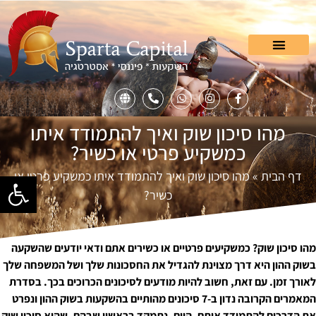
מהו סיכון שוק ואיך להתמודד איתו
כמשקיע פרטי או כשיר?
דף הבית
»
מהו סיכון שוק ואיך להתמודד איתו כמשקיע פרטי או
פתח סרגל
כשיר?
מהו סיכון שוק? כמשקיעים פרטיים או כשירים אתם ודאי יודעים שהשקעה
בשוק ההון היא דרך מצוינת להגדיל את החסכונות שלך ושל המשפחה שלך
לאורך זמן. עם זאת, חשוב להיות מודעים לסיכונים הכרוכים בכך. בסדרת
המאמרים הקרובה נדון ב-7 סיכונים מהותיים בהשקעות בשוק ההון ונפרט
את הדרכים להתמודד איתם. היום, נתמקד בראשון שבהם, שהוא סיכון שוק