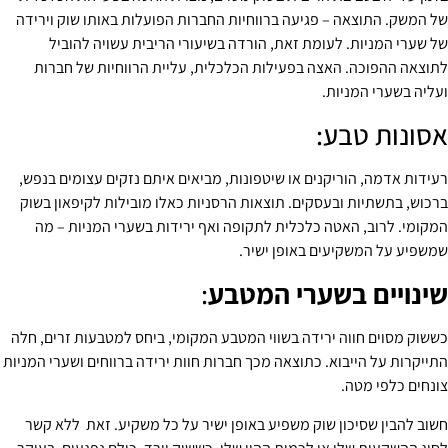
של המשק. התוצאה – פגיעה ברווחיות החברות הפועלות באותו שוק וירידה
של שערי המניות. לעומת זאת, הורדה בשיעורי הריבית עשויה להוביל
לתוצאה ההפוכה. האצה בפעילות הכלכלית, עליית הרווחיות של חברות
ועליה בשערי המניות.
אסונות טבע:
רעידות אדמה, הוריקנים או שיטפונות, מביאים איתם נזקים עצומים בנפש,
ברכוש, בתשתיות ובעסקים. תוצאות הרסניות כאלו מובילות לקיפאון בשוק
המקומי. לרוב, האטה כלכלית לתקופה ואף ירידות בשערי המניות – מה
שמשפיע על המשקיעים באופן ישיר.
שינויים בשערי המטבע
:
כששוק מסוים חווה ירידה בשווי המטבע המקומי, ביחס למטבעות זרים, חלה
התייקרות על הייבוא. כתוצאה מכך חברות חוות ירידה ברווחים ושערי המניות
צונחים כלפי מטה.
חשוב להבין שסיכון שוק משפיע באופן ישיר על כל משקיע. זאת ללא קשר