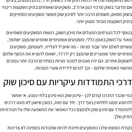
לסוג ההשקעות שלו או לכמות ההון שלו. כששוק יורד, כולם נפגעים, בעיקר
אם מדובר בשוק מרכזי כגון ארה״ב. משקיעים שאוחזים בתיק השקעות ריכוזי
בשוק מסוים, חשופים הרבה יותר לסיכון שוק מאשר משקיעים המחזיקים
בתיק השקעות מבוזר ומגוון יותר.
בנוסף לכל הגורמים המעלים את סיכון השוק, רגשות המשקיעים משפיעים
מאוד על השוק באופן כללי. משקיעים אופטימיים שחוזים שהמצב ישתפר,
עשויים לשלם יותר עבור מניות – מה שיוביל לעלייה. לעומתם, משקיעים
פסימיים יותר שמעריכים שהמצב רק ידרדר, ישאפו להוציא את הכסף שלהם
לשווקים אחרים. הם יהיו מוכנים למכור מניות במחירים הרבה יותר נמוכים
מהשווי האמיתי שלהם – וכך לגרום לירידת שערי המניות.
דרכי התמודדות עיקריות עם סיכון שוק
כפי שכבר הזכרנו קודם לכן – סיכון שוק הוא סיכון בלתי נמנע. אי אפשר
להימנע ממנו לחלוטין באף דרך. יחד עם זאת, כמובן שישנן לא מעט דרכים
להתמודד עם סיכון שוק ולצמצם ככל האפשר את ההשפעה שלו על תנודתיות
התיק שלך.
נקודת המוצא שלנו כמשקיעים חייבת להיות שתנודות בספינה לא צריכות