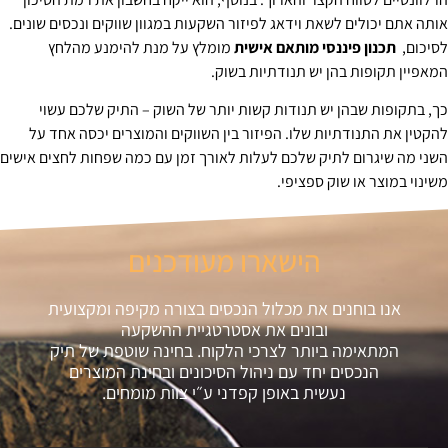
אותה אתם יכולים לשאת וידאג לפיזור השקעות במגוון שווקים ונכסים שונים.
לסיכום,
תכנון פיננסי מותאם אישית
מומלץ על מנת להימנע מהלחץ
המאפיין תקופות בהן יש תנודתיות בשוק.
כך, בתקופות שבהן יש תנודות קשות יותר של השוק – התיק שלכם עשוי
להקטין את התנודתיות שלו. הפיזור בין השווקים והמוצרים יכסה אחד על
השני מה שיגרום לתיק שלכם לעלות לאורך זמן עם כמה שפחות לחצים אישים
משינוי במוצר או שוק ספציפי.
הישארו מעודכנים
אנו בוחנים את מכלול הנכסים בצורה מקיפה ומקצועית
ובונים את אסטרטגיית ההשקעה
המתאימה ביותר לצרכי הלקוח. בחינה שוטפת של תיק
הנכסים יחד עם ניהול הסיכונים ובחינת המוצרים
נעשית באופן קפדני ע״י צוות מומחים.