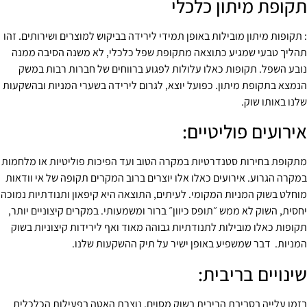
תקופת מיתון כלכלי
: תקופות מיתון מובילות באופן תמידי לירידה בביקוש למוצרים ושירותים. זהו
תהליך טבעי שמגיע כתוצאה מתקופת שפל כלכלי, לא משנה הסיבה ממנה
נובע השפל. תקופות כאלו עלולות לפגוע ברווחים של חברות רבות במשק
הנמצא בתקופת מיתון. כפועל יוצא, לגרום לירידה בשערי המניות ובהשקעות
שלנו באותו שוק.
אירועים פוליטיים:
מתקופת בחירות סטנדרטיות במקרה הטוב ועד הפיכות פוליטיות או מלחמות
במקרה הגרוע. אירועים כאלו אלו יוצרים ברוב המקרים תקופה של אי וודאות
מוחלט בשוק המניות המקומי. לעיתים, התוצאה היא קיפאון ותנודתיות נמוכה
יחסית, השוק לא ממש ״תופס כיוון״ ברור ומשמעותי. במקרים קיצוניים יותר,
תקופות כאלו מובילות לתנודתיות גבוהה מאוד ואף לירידות קיצוניות בשוק
המניות. דבר שמשפיע באופן ישיר על תיק ההשקעות שלנו.
שינויים בריבית:
בזמן עלייה בסביבת הריבית בשוק מסוים, נוצרת האטה בפעילות הכלכלית