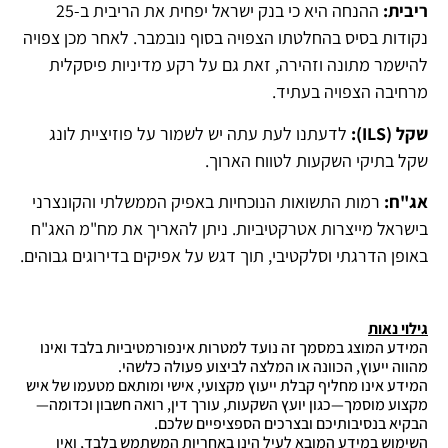
ריבית
:
ההנחה היא כי בנק ישראל יפחית את הריבית ב-25
נקודות בסיס בהחלטתו הצפויה בסוף נובמבר. לאחר מכן צפויה
להישמר מתונה וזהירה, זאת גם על רקע מדיניות פיסקלית
מרחיבה הצפויה בעתיד.
שקל
(ILS):
לדעתנו לעת עתה יש לשמור על פוזיציית לונג
שקל בתיקי השקעות לטווח הארוך.
אג"ח
:
רמות התשואות הנוכחיות באפיק הממשלתי והקונצרני
בישראל מייצרות אטרקטיביות. ניתן להאריך את מח"מ האג"ח
באופן הדרגתי וסלקטיבי, תוך דגש על אפיקים בדירוגים גבוהים.
גילוי נאות
המידע המוצג במסמך זה נועד למטרות אינפורמטיביות בלבד ואינו
מהווה ייעוץ, הכוונה או המלצה לביצוע פעולה כלשהי.
המידע אינו מחליף קבלת ייעוץ מקצועי, אישי ומותאם מטעמו של איש
מקצוע מוסמך—כגון יועץ השקעות, עורך דין, רואה חשבון וכדומה—
הבקיא בנסיבותיכם ובצרכים הספציפיים שלכם.
השימוש במידע המובא לעיל הינו באחריות המשתמש בלבד, ואין