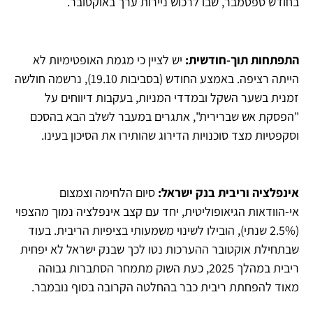
בחודש ספטמבר, שבו לרכוש ניירות ערך באוקטובר.
התפתחות תוך-חודשית
:
יש לציין כי מגמת האופטימיות לא
הייתה רציפה. באמצע החודש (בסביבות 19.10), נרשמה חולשה
זמנית בשער השקל ובמדדי המניות, בעקבות דיווחים על
"הפסקת אש שברירית", אתגרים במעבר לשלב הבא בהסכם
וסקפטיות מצד סוכנויות הדירוג שהותירו את הסיכון בעינו.
אינפלציה וריבית בנק ישראל
:
סיום הלחימה וצמצום
אי-הוודאות הגיאופוליטית, יחד עם קצב אינפלציה נמוך מהצפוי
(2.5% שנתי), הובילו לשינוי משמעותי בציפיות הריבית. בעוד
שבתחילת אוקטובר ההערכות נטו לכך שבנק ישראל לא יפחית
ריבית במהלך 2025, כעת השוק מתמחר הסתברות גבוהה
מאוד להפחתת ריבית כבר בהחלטה הקרובה בסוף נובמבר.