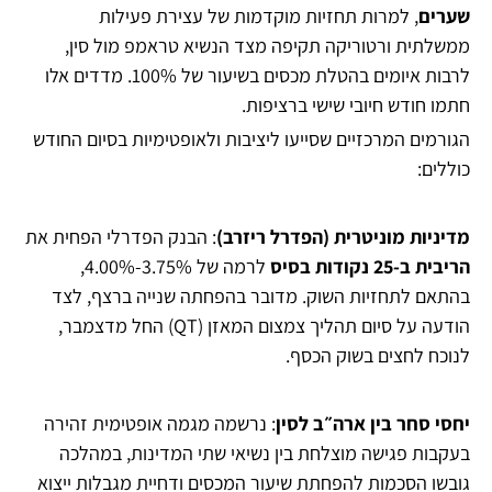
שערים
, למרות תחזיות מוקדמות של עצירת פעילות
ממשלתית ורטוריקה תקיפה מצד הנשיא טראמפ מול סין,
לרבות איומים בהטלת מכסים בשיעור של 100%. מדדים אלו
חתמו חודש חיובי שישי ברציפות.
הגורמים המרכזיים שסייעו ליציבות ולאופטימיות בסיום החודש
כוללים:
מדיניות מוניטרית (הפדרל ריזרב)
: הבנק הפדרלי הפחית את
הריבית ב-25 נקודות בסיס
לרמה של 3.75%-4.00%,
בהתאם לתחזיות השוק. מדובר בהפחתה שנייה ברצף, לצד
הודעה על סיום תהליך צמצום המאזן (QT) החל מדצמבר,
לנוכח לחצים בשוק הכסף.
יחסי סחר בין ארה״ב לסין
: נרשמה מגמה אופטימית זהירה
בעקבות פגישה מוצלחת בין נשיאי שתי המדינות, במהלכה
גובשו הסכמות להפחתת שיעור המכסים ודחיית מגבלות ייצוא