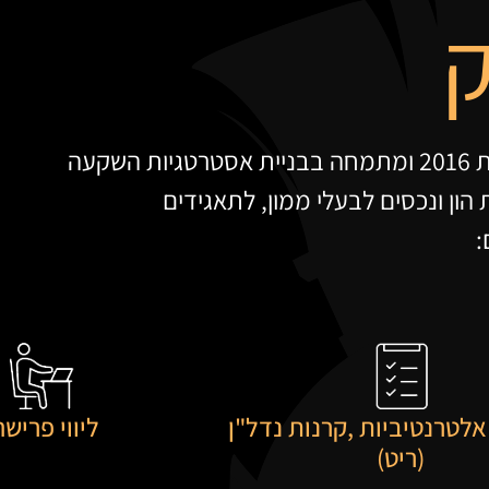
ק
קפיטל
ה שלך.
קעה
 הון ונכסים לבעלי ממון, לתאגידים
:
לטרנטיביות ,קרנות נדל"ן
ליווי פרישה
(ריט)